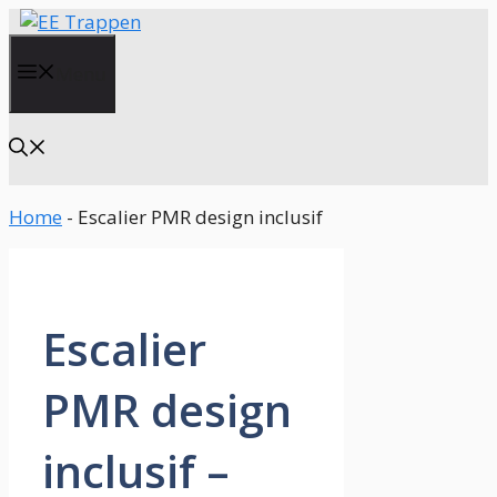
Aller
au
contenu
Menu
Home
-
Escalier PMR design inclusif
Escalier
PMR design
inclusif –